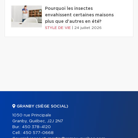
Pourquoi les insectes
envahissent certaines maisons
plus que d'autres en été?
STYLE DE VIE
|
24 juillet 2026
GRANBY (SIÈGE SOCIAL)
1050 rue Principale
Granby, Québec, J2J 2N7
Bur.:
450 378-4120
Cell.:
450 577-0668