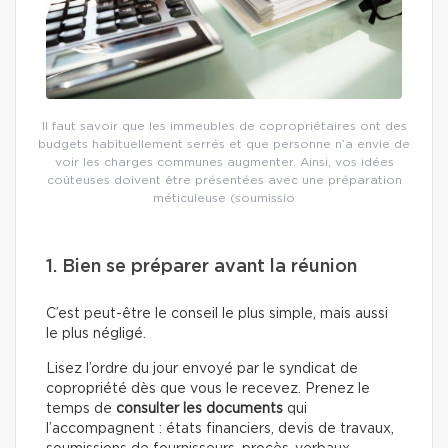
Il faut savoir que les immeubles de copropriétaires ont des
budgets habituellement serrés et que personne n’a envie de
voir les charges communes augmenter. Ainsi, vos idées
coûteuses doivent être présentées avec une préparation
méticuleuse (soumissio
1. Bien se préparer avant la réunion
C’est peut-être le conseil le plus simple, mais aussi
le plus négligé.
Lisez l’ordre du jour envoyé par le syndicat de
copropriété dès que vous le recevez. Prenez le
temps de
consulter les documents
qui
l’accompagnent : états financiers, devis de travaux,