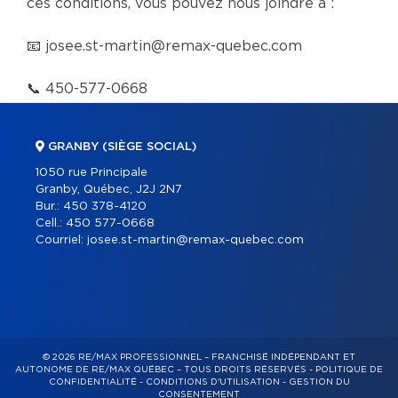
ces conditions, vous pouvez nous joindre à :
📧
josee.st-martin@remax-quebec.com
📞
450-577-0668
GRANBY (SIÈGE SOCIAL)
1050 rue Principale
Granby, Québec, J2J 2N7
Bur.:
450 378-4120
Cell.:
450 577-0668
Courriel:
josee.st-martin@remax-quebec.com
© 2026 RE/MAX PROFESSIONNEL – FRANCHISÉ INDÉPENDANT ET
AUTONOME DE RE/MAX QUÉBEC – TOUS DROITS RÉSERVÉS -
POLITIQUE DE
CONFIDENTIALITÉ
-
CONDITIONS D'UTILISATION
-
GESTION DU
CONSENTEMENT