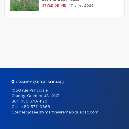
STYLE DE VIE
|
17 juillet 2026
GRANBY (SIÈGE SOCIAL)
1050 rue Principale
Granby, Québec, J2J 2N7
Bur.:
450 378-4120
Cell.:
450 577-0668
Courriel:
josee.st-martin@remax-quebec.com